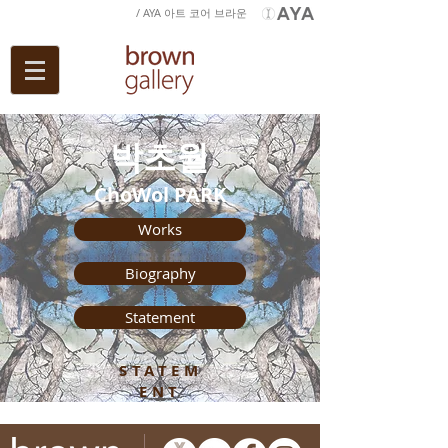
/ AYA 아트 코어 브라운
박초월
ChoWol PARK
Works
Biography
Statement
STATEM
ENT