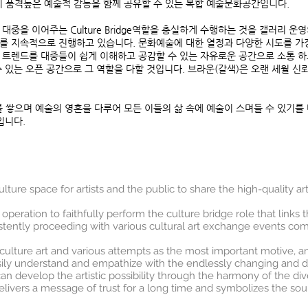
품격높은 예술적 감동을 함께 공유할 수 있는 복합 예술문화공간입니다.
중을 이어주는 Culture Bridge역할을 충실하게 수행하는 것을 갤러리 운
 지속적으로 진행하고 있습니다. 문화예술에 대한 열정과 다양한 시도를 가장 중
 트렌드를 대중들이 쉽게 이해하고 공감할 수 있는 자유로운 공간으로 소통 하
 있는 오픈 공간으로 그 역할을 다할 것입니다. 브라운(갈색)은 오랜 세월 신
쌓으며 예술의 영혼을 다루어 모든 이들의 삶 속에 예술이 스며들 수 있기를
입니다.
lture space for artists and the public to share the high-quality art
ry operation to faithfully perform the culture bridge role that links
istently proceeding with various cultural art exchange events c
 culture art and various attempts as the most important motive,
asily understand and empathize with the endlessly changing and de
n develop the artistic possibility through the harmony of the dive
elivers a message of trust for a long time and symbolizes the sou