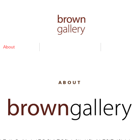
About
samsara
Artists
ABOUT