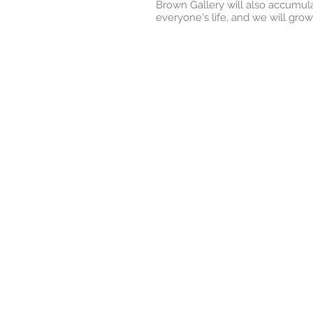
Brown Gallery will also accumulat
everyone's life, and we will gro
<
>