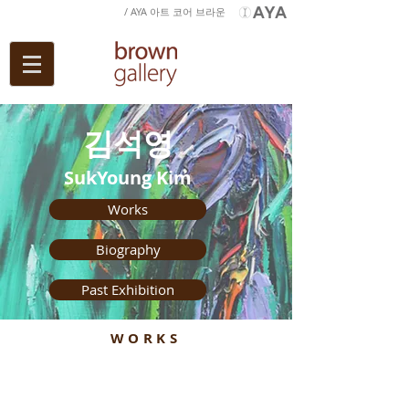
/ AYA 아트 코어 브라운
김석영
SukYoung Kim
Works
Biography
Past Exhibition
WORKS