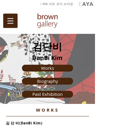
/ AYA 아트 코어 브라운
김단비
DanBi Kim
Works
Biography
Past Exhibition
WORKS
김 단 비
(DanBi Kim
)