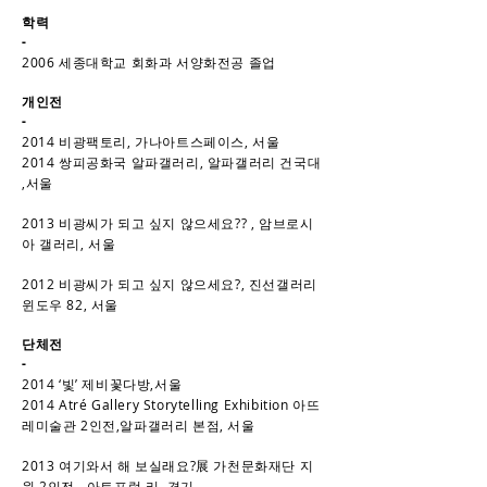
학력
-
2006 세종대학교 회화과 서양화전공 졸업
개인전
-
2014 비광팩토리, 가나아트스페이스, 서울
2014 쌍피공화국 알파갤러리, 알파갤러리 건국대
,서울
2013 비광씨가 되고 싶지 않으세요??
, 암브로시
아 갤러리, 서울
2012 비광씨가 되고 싶지 않으세요?, 진선갤러리
윈도우 82, 서울
단체전
-
2014 ‘빛’ 제비꽃다방,서울
2014 Atré Gallery Storytelling Exhibition 아뜨
레미술관 2인전,알파갤러리 본점, 서울
2013 여기와서 해 보실래요?展 가천문화재단 지
원 2인전 , 아트포럼 리, 경기