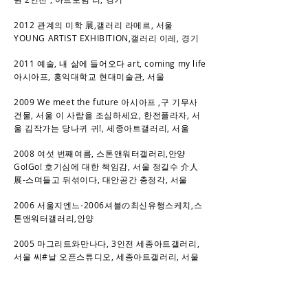
2012 관계의 미학 展,갤러리 라메르, 서울
YOUNG ARTIST EXHIBITION,갤러리 이레, 경기
2011 예술, 내 삶에 들어오다 art, coming my life
아시아프, 홍익대학교 현대미술관, 서울
2009 We meet the future 아시아프 ,구 기무사
건물, 서울 이 사람을 조심하세요, 한전플라자, 서
울 김작가는 당나귀 귀!, 세종아트갤러리, 서울
2008 여섯 번째여름, 스톤앤워터갤러리,안양
Go!Go! 호기심에 대한 책임감, 서울 정길수 介人
展-스며들고 뒤섞이다, 대안공간 충정각, 서울
2006 서울지엔느-
2006셔블の최신유행스케치,스
톤앤워터갤러리,안양
2005 마그리트와만나다, 3인전 세종아트갤러리,
서울 씨#날 오픈스튜디오, 세종아트갤러리, 서울
학사 청구 전 re:born 展 세종아트갤러리,서울
2004 ‘…입니까?’ 겔러리 라메르, 서울