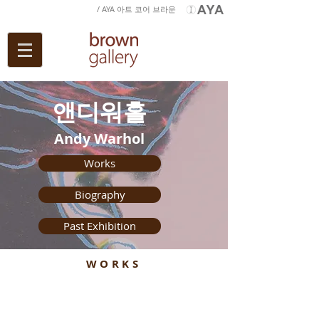
/ AYA 아트 코어 브라운
앤디워홀
Andy Warhol
Works
Biography
Past Exhibition
WORKS