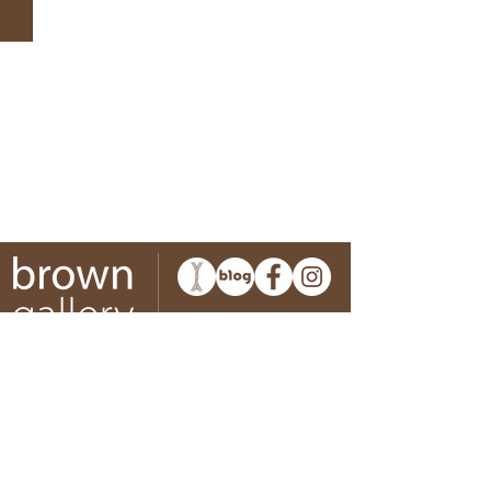
영
수
모
2011.03.12
2011.02.25
-
-
2011.04.21
2011.03.09
02-3443-6464
www.browngallery.co.kr
Copyrights@browng
browngallery@naver.com
allery all rights
reserved
Brown gallery
서울시 강남구 논현로 168길 39 브라운갤러리. 우편)06024