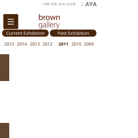
/ AYA 아트 코어 브라운
Current Exhibition
Past Exhibition
2015
2014
2013
2012
2011
2010
2009
브라운갤러리 특별기획 초대전 서양화 1展
차
대
영,
임
근
우,
정
호
양,
이
열,
박
훈
성,
A Story of Hometown
박
정
동