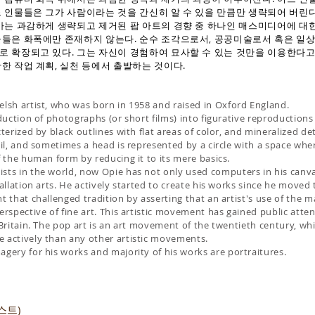
 인물들은 그가 사람이라는 것을 간신히 알 수 있을 만큼만 생략되어 버린다
가는 과감하게 생략되고 제거된 팝 아트의 경향 중 하나인 매스미디어에 대한
물들은 화폭에만 존재하지 않는다. 순수 조각으로서, 공공미술로서 혹은 일
 확장되고 있다. 그는 자신이 경험하여 묘사할 수 있는 것만을 이용한다고
한 작업 계획, 실천 등에서 출발하는 것이다.
elsh artist, who was born in 1958 and raised in Oxford England.
eduction of photographs (or short films) into figurative reproduction
terized by black outlines with flat areas of color, and mineralized det
pil, and sometimes a head is represented by a circle with a space wher
f the human form by reducing it to its mere basics.
sts in the world, now Opie has not only used computers in his canva
allation arts. He actively started to create his works since he moved 
t that challenged tradition by asserting that an artist's use of the
erspective of fine art. This artistic movement has gained public att
 Britain. The pop art is an art movement of the twentieth century, wh
 actively than any other artistic movements.
gery for his works and majority of his works are portraitures.
스트)