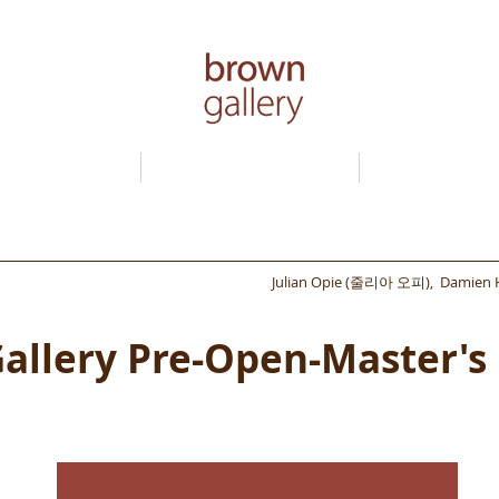
About
samsara
Artists
Julian Opie (줄리아 오피),
Damien
allery
Pre-Open-Master's