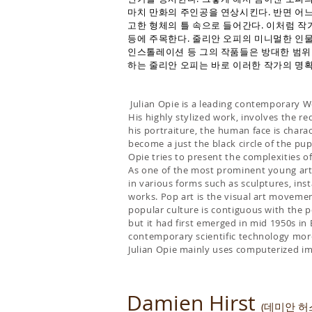
마치 만화의 주인공을 연상시킨다. 반면 어느
고한 형체의 틀 속으로 들어간다. 이처럼 작
등에 주목한다. 줄리안 오피의 미니멀한 인
인스톨레이션 등 그의 작품들은 방대한 범위로
하는 줄리안 오피는 바로 이러한 작가의 명확
Julian Opie is a leading contemporary W
His highly stylized work, involves the r
his portraiture, the human face is charac
become a just the black circle of the pu
Opie tries to present the complexities o
As one of the most prominent young arti
in various forms such as sculptures, inst
works. Pop art is the visual art movemen
popular culture is contiguous with the p
but it had first emerged in mid 1950s in
contemporary scientific technology more
Julian Opie mainly uses computerized ima
Damien Hirst
(데미안 허