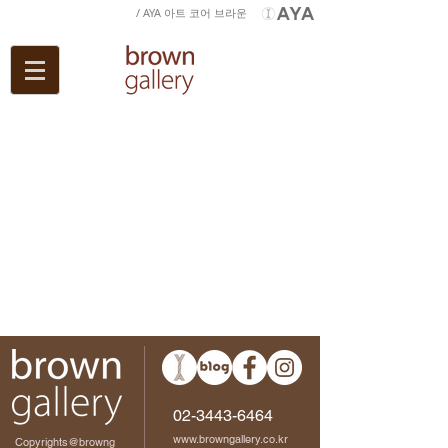
/ AYA 아트 코어 브라운
02-3443-6464
www.browngallery.co.kr
Copyrights@browng