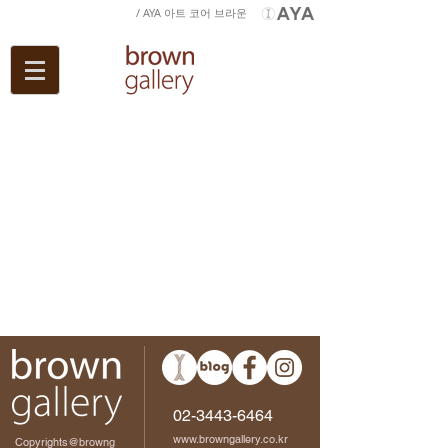
/ AYA 아트 코어 브라운
02-3443-6464
www.browngallery.co.kr
Copyrights@browng