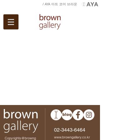
/ AYA 아트 코어 브라운
02-3443-6464
www.browngallery.co.kr
Copyrights@browng